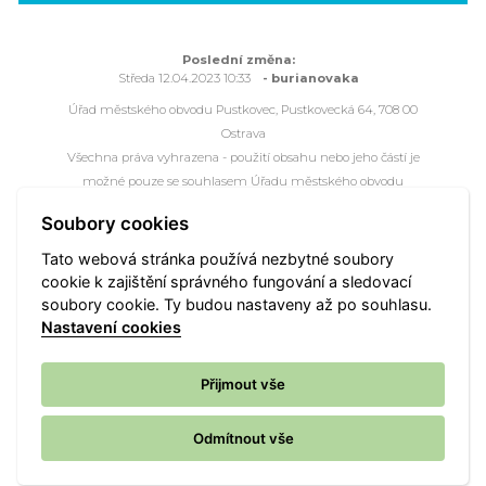
Poslední změna:
Středa 12.04.2023 10:33
- burianovaka
Úřad městského obvodu Pustkovec, Pustkovecká 64, 708 00
Ostrava
Všechna práva vyhrazena - použití obsahu nebo jeho částí je
možné pouze se souhlasem Úřadu městského obvodu
Pustkovec.
Soubory cookies
Webové stránky jsou ve správě společnosti
OVANET a.s.
Tato webová stránka používá nezbytné soubory
cookie k zajištění správného fungování a sledovací
Mapa portálu
Přístupnost
Kontakt
Webmaster
soubory cookie. Ty budou nastaveny až po souhlasu.
Vyhledat
Nastavení cookies
Nastavení cookies
Přijmout vše
Odmítnout vše