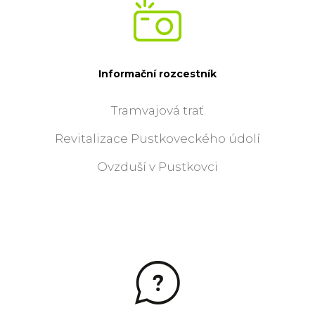
Informační rozcestník
Tramvajová trať
Revitalizace Pustkoveckého údolí
Ovzduší v Pustkovci