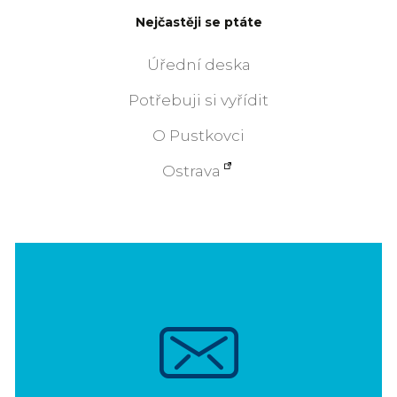
Nejčastěji se ptáte
Úřední deska
Potřebuji si vyřídit
O Pustkovci
Ostrava