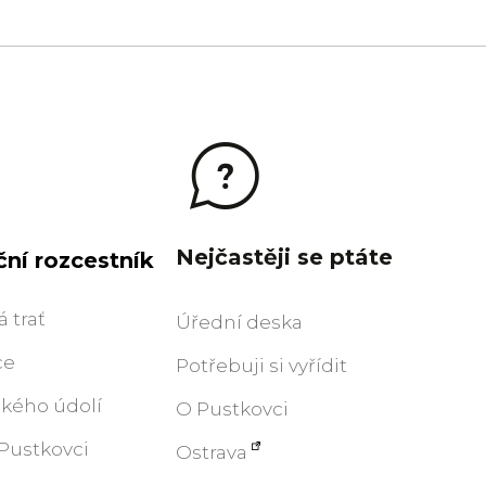
Nejčastěji se ptáte
ní rozcestník
 trať
Úřední deska
ce
Potřebuji si vyřídit
kého údolí
O Pustkovci
 Pustkovci
Ostrava