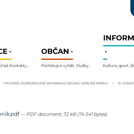
INFORM
CE
OBČAN
Úřad, Kontakty...
Potřebuji si vyřídit, Služby...
Kultura, sport, šk
I. POVINNĚ ZVEŘEJŇOVANÉ INFORMACE ORGÁNŮ VEŘEJNÉ SPRÁVY
15. ÚHRA
ník.pdf
— PDF document, 72 kB (74 541 bytes)