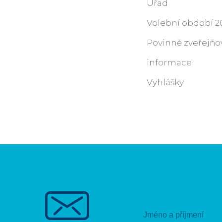
Úřad
Volební období 20
Povinně zveřejň
informace
Vyhlášky