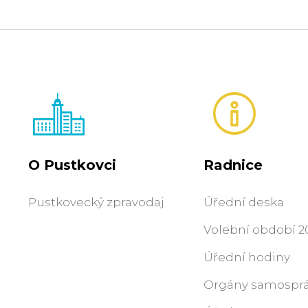
O Pustkovci
Radnice
Pustkovecký zpravodaj
Úřední deska
Volební období 20
Úřední hodiny
Orgány samospr