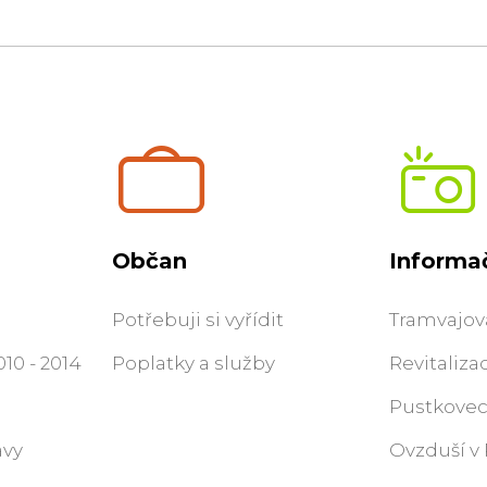
Občan
Informač
Potřebuji si vyřídit
Tramvajová
10 - 2014
Poplatky a služby
Revitaliza
Pustkovec
ávy
Ovzduší v